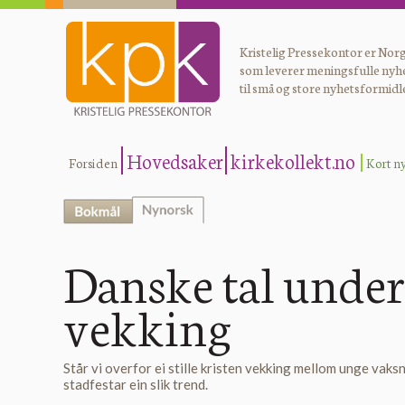
Kristelig Pressekontor er Norg
som leverer meningsfulle nyh
til små og store nyhetsformidl
Hovedsaker
kirkekollekt.no
Forsiden
Kort n
Danske tall underbygg
Danske tal underb
vekking
Står vi overfor ei stille kristen vekking mellom unge vaks
stadfestar ein slik trend.