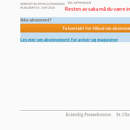
DEL ARTIKKELEN
SKREVET AV STEIN GUDVANGEN
Resten av saka må du være in
PUBLISERT 05. JUNI 2026
Ikke abonnent?
Ta kontakt for tilbud om abonne
Les mer om abonnement for aviser og magasiner
Kristelig Pressekontor St. Ola