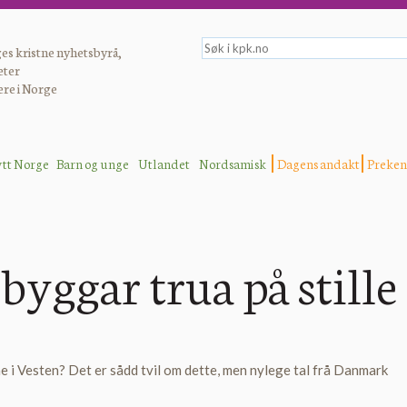
es kristne nyhetsbyrå,
eter
ere i Norge
ytt Norge
Barn og unge
Utlandet
Nordsamisk
Dagens andakt
Preken
er troen på stille vekkels
yggar trua på stille
ne i Vesten? Det er sådd tvil om dette, men nylege tal frå Danmark