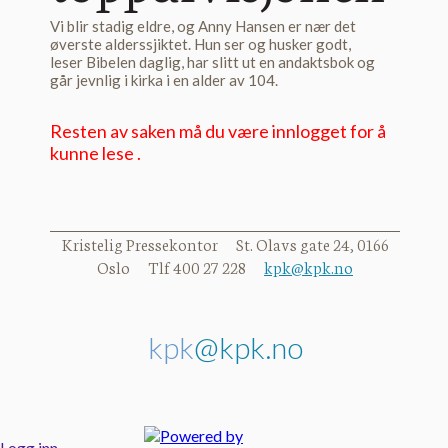
Vi blir stadig eldre, og Anny Hansen er nær det
øverste alderssjiktet. Hun ser og husker godt,
leser Bibelen daglig, har slitt ut en andaktsbok og
går jevnlig i kirka i en alder av 104.
Resten av saken må du være innlogget for å
kunne lese .
Kristelig Pressekontor St. Olavs gate 24, 0166
Oslo Tlf 400 27 228
kpk@kpk.no
kpk
@kpk.no
Logg inn