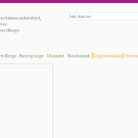
es kristne nyhetsbyrå,
eter
ere i Norge
ytt Norge
Barn og unge
Utlandet
Nordsamisk
Dagens andakt
Preken