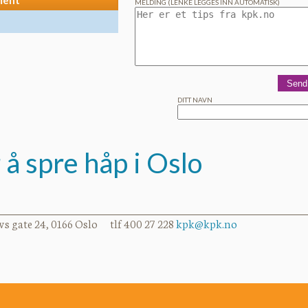
ment
MELDING (LENKE LEGGES INN AUTOMATISK)
DITT NAVN
 å spre håp i Oslo
vs gate 24, 0166 Oslo tlf 400 27 228
kpk@kpk.no