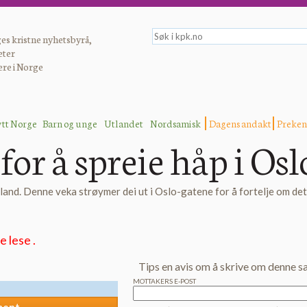
es kristne nyhetsbyrå,
eter
ere i Norge
ytt Norge
Barn og unge
Utlandet
Nordsamisk
Dagens andakt
Preken
for å spreie håp i Osl
e land. Denne veka strøymer dei ut i Oslo-gatene for å fortelje om det
 lese .
Tips en avis om å skrive om denne s
MOTTAKERS E-POST