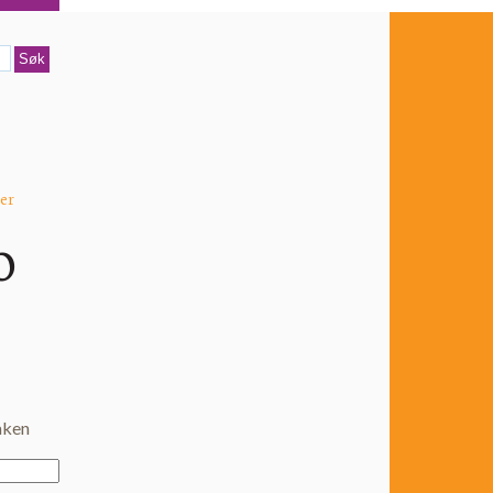
er
o
aken