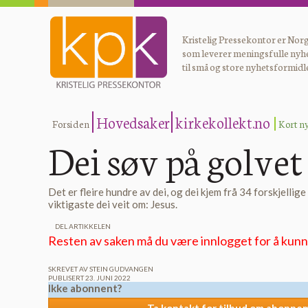
Kristelig Pressekontor er Norg
som leverer meningsfulle nyh
til små og store nyhetsformidl
Hovedsaker
kirkekollekt.no
Forsiden
Kort n
Dei søv på golvet 
Det er fleire hundre av dei, og dei kjem frå 34 forskjellig
viktigaste dei veit om: Jesus.
DEL ARTIKKELEN
Resten av saken må du være innlogget for å kunne
SKREVET AV STEIN GUDVANGEN
PUBLISERT 23. JUNI 2022
Ikke abonnent?