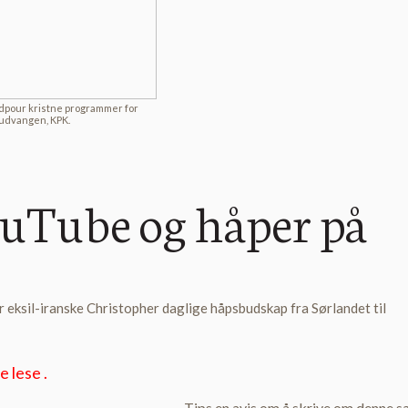
dpour kristne programmer for
Gudvangen, KPK.
Tube og vonar på regimef
uTube og håper på
 eksil-iranske Christopher daglige håpsbudskap fra Sørlandet til
 lese .
Tips en avis om å skrive om denne s