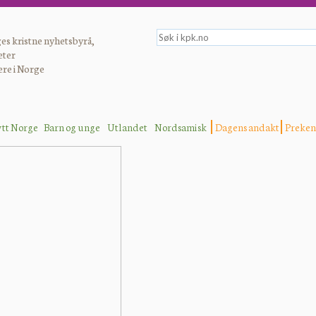
es kristne nyhetsbyrå,
eter
ere i Norge
ytt Norge
Barn og unge
Utlandet
Nordsamisk
Dagens andakt
Preken