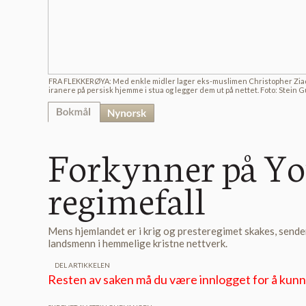
FRA FLEKKERØYA: Med enkle midler lager eks-muslimen Christopher Zia
iranere på persisk hjemme i stua og legger dem ut på nettet. Foto: Stein 
Forkynner på You
Forkynner på Yo
regimefall
Mens hjemlandet er i krig og presteregimet skakes, sender
landsmenn i hemmelige kristne nettverk.
DEL ARTIKKELEN
Resten av saken må du være innlogget for å kunne